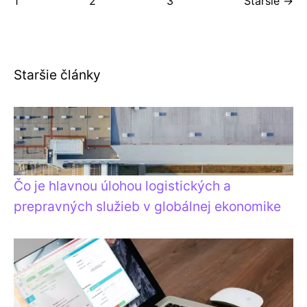
1
2
3
Staršie →
Staršie články
Čo je hlavnou úlohou logistických a
prepravných služieb v globálnej ekonomike