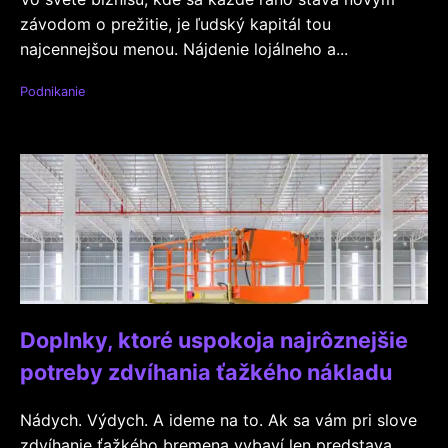
závodom o prežitie, je ľudský kapitál tou
najcennejšou menou. Nájdenie lojálneho a...
Podnikanie
Doplnky, ktoré uspokoja najrôznejšie
potreby zdvíhania ťažkého nákladu
Nádych. Výdych. A ideme na to. Ak sa vám pri slove
zdvíhanie ťažkého bremena vybaví len predstava