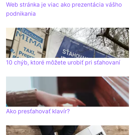
Web stránka je viac ako prezentácia vášho
podnikania
10 chýb, ktoré môžete urobiť pri sťahovaní
Ako presťahovať klavír?