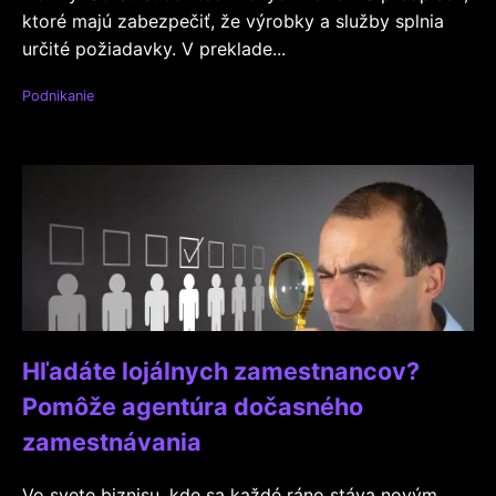
ktoré majú zabezpečiť, že výrobky a služby splnia
určité požiadavky. V preklade...
Podnikanie
Hľadáte lojálnych zamestnancov?
Pomôže agentúra dočasného
zamestnávania
Vo svete biznisu, kde sa každé ráno stáva novým