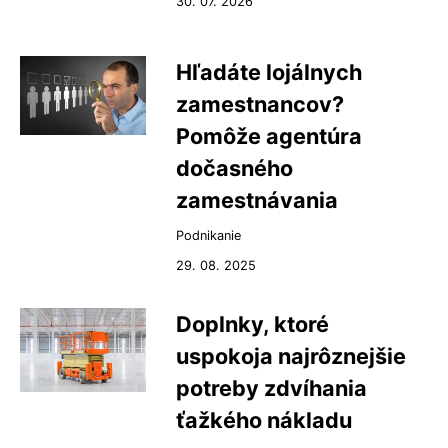
30. 07. 2026
Hľadáte lojálnych
zamestnancov?
Pomôže agentúra
dočasného
zamestnávania
Podnikanie
29. 08. 2025
Doplnky, ktoré
uspokoja najrôznejšie
potreby zdvíhania
ťažkého nákladu