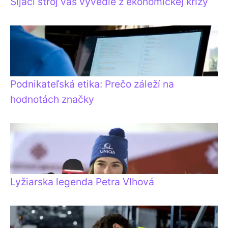
Šijací stroj vás vyvedie z ekonomickej krízy
Podnikateľská etika: Prečo záleží na
hodnotách značky
Lyžiarska legenda Petra Vlhová