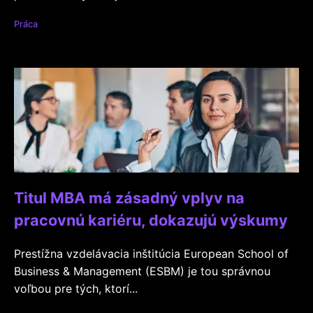
Práca
Titul MBA má zásadný vplyv na
pracovnú kariéru, dokazujú výskumy
Prestížna vzdelávacia inštitúcia European School of
Business & Management (ESBM) je tou správnou
voľbou pre tých, ktorí...