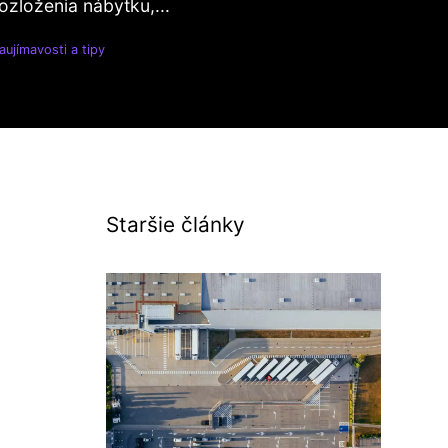
ozloženia nábytku,...
aujímavosti a tipy
Staršie články