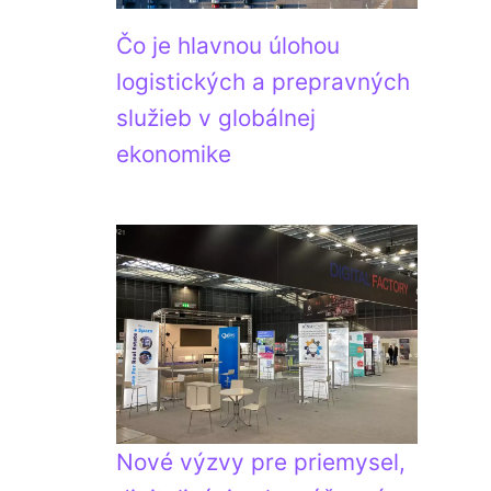
Čo je hlavnou úlohou
logistických a prepravných
služieb v globálnej
ekonomike
Nové výzvy pre priemysel,