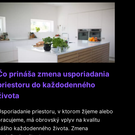
Čo prináša zmena usporiadania
priestoru do každodenného
života
sporiadanie priestoru, v ktorom žijeme alebo
racujeme, má obrovský vplyv na kvalitu
nášho každodenného života. Zmena