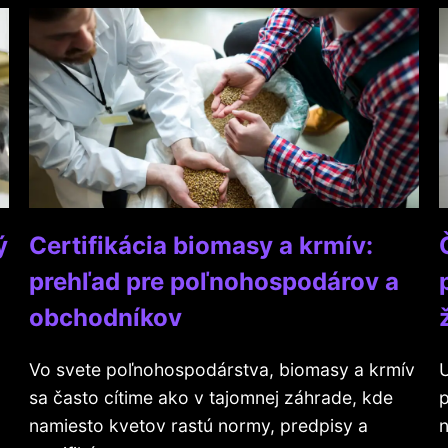
ý
Certifikácia biomasy a krmív:
prehľad pre poľnohospodárov a
obchodníkov
Vo svete poľnohospodárstva, biomasy a krmív
U
sa často cítime ako v tajomnej záhrade, kde
p
namiesto kvetov rastú normy, predpisy a