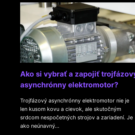
Ako si vybrať a zapojiť trojfázov
asynchrónny elektromotor?
Trojfázový asynchrónny elektromotor nie je
len kusom kovu a cievok, ale skutočným
srdcom nespočetných strojov a zariadení. Je
ako neúnavný...