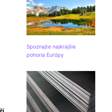
Spoznajte najkrajšie
pohoria Európy
ří