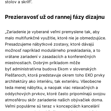
stolov a skríň“.
Prezieravosť už od rannej fázy dizajnu
„Zariadenie je vyberané veľmi premyslene tak, aby
malo multifunkčné využitie, ktoré nie je obmedzujúce.
Presadzujeme nábytkové zostavy, ktoré dávajú
možnosť napríklad modulárneho preskladania, a to
vrátane zariadení v zasadacích a konferenčných
miestnostiach. Dobrým príkladom môže
byť administratívna budova Ekom v slovenských
Piešťanoch, ktorá predstavuje okrem toho EKO prvky
architektúry ako interiéru, tak exteriéru. Všeobecne
teda menej nábytku, a naopak viac relaxačných a
oddychových prvkov, ktoré často pripomínajú svojou
atmosférou skôr zariadenie našich obývačiek doma.
Veľmi populárne sú teraz v koncepciách kancelárií