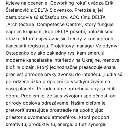
Kyjeve na ocenenie „Coworking roka“ uvádza Erik
Štefanovič z DELTA Slovensko. Pretože aj jej
zástupcovia sú súčasťou tzv. ACC tímu DELTA
„Architecture Competence Centre“, ktorý funguje
naprieč krajinami, kde DELTA pôsobí, položili sme
otázku, ktoré najvýraznejšie trendy v konceptoch
kancelárií registrujú. Projektový manager Volodymyr
Ostapenko by ako základný rys, kam smerujú
moderné kancelárske interiérov na Ukrajine, menoval
biofilní dizajn, ktorý jednoznačne presadzuje snahu
preniesť prírodné prvky zvonku do interiéru. „Ľudia sú
prirodzene úzko prepojení so všetkým živým na
našej planéte. Prírodu nutne potrebujú, aby sa cítili
dobre. Problém je, že sa s vývojom spoločnosti od
prírody doslova odrezávame. Naším cieľom je
pretvoriť stresujúce prostredie na upokojujúci
priestor s uvoľnenou atmosférou, ktorá podporí
kreativitu, produktivitu, energiu a tiež synergiu