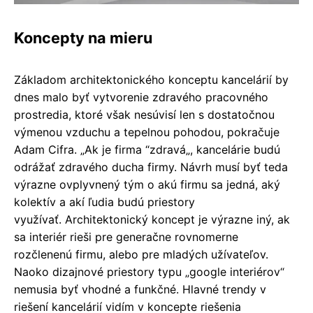
Koncepty na mieru
Základom architektonického konceptu kancelárií by
dnes malo byť vytvorenie zdravého pracovného
prostredia, ktoré však nesúvisí len s dostatočnou
výmenou vzduchu a tepelnou pohodou, pokračuje
Adam Cifra. „Ak je firma “zdravá„, kancelárie budú
odrážať zdravého ducha firmy. Návrh musí byť teda
výrazne ovplyvnený tým o akú firmu sa jedná, aký
kolektív a akí ľudia budú priestory
využívať. Architektonický koncept je výrazne iný, ak
sa interiér rieši pre generačne rovnomerne
rozčlenenú firmu, alebo pre mladých užívateľov.
Naoko dizajnové priestory typu „google interiérov“
nemusia byť vhodné a funkčné. Hlavné trendy v
riešení kancelárií vidím v koncepte riešenia