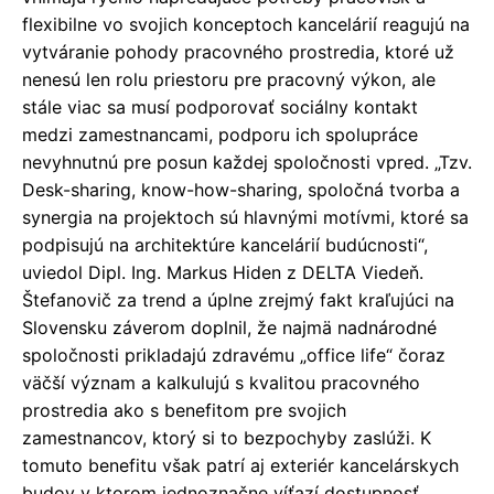
flexibilne vo svojich konceptoch kancelárií reagujú na
vytváranie pohody pracovného prostredia, ktoré už
nenesú len rolu priestoru pre pracovný výkon, ale
stále viac sa musí podporovať sociálny kontakt
medzi zamestnancami, podporu ich spolupráce
nevyhnutnú pre posun každej spoločnosti vpred. „Tzv.
Desk-sharing, know-how-sharing, spoločná tvorba a
synergia na projektoch sú hlavnými motívmi, ktoré sa
podpisujú na architektúre kancelárií budúcnosti“,
uviedol Dipl. Ing. Markus Hiden z DELTA Viedeň.
Štefanovič za trend a úplne zrejmý fakt kraľujúci na
Slovensku záverom doplnil, že najmä nadnárodné
spoločnosti prikladajú zdravému „office life“ čoraz
väčší význam a kalkulujú s kvalitou pracovného
prostredia ako s benefitom pre svojich
zamestnancov, ktorý si to bezpochyby zaslúži. K
tomuto benefitu však patrí aj exteriér kancelárskych
budov v ktorom jednoznačne víťazí dostupnosť