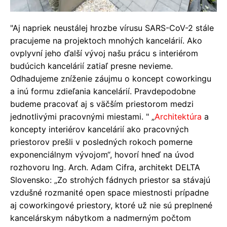
"Aj napriek neustálej hrozbe vírusu SARS-CoV-2 stále
pracujeme na projektoch mnohých kancelárií. Ako
ovplyvní jeho ďalší vývoj našu prácu s interiérom
budúcich kancelárií zatiaľ presne nevieme.
Odhadujeme zníženie záujmu o koncept coworkingu
a inú formu zdieľania kancelárií. Pravdepodobne
budeme pracovať aj s väčším priestorom medzi
jednotlivými pracovnými miestami. " „
Architektúra
a
koncepty interiérov kancelárií ako pracovných
priestorov prešli v posledných rokoch pomerne
exponenciálnym vývojom“, hovorí hneď na úvod
rozhovoru Ing. Arch. Adam Cifra, architekt DELTA
Slovensko: „Zo strohých fádnych priestor sa stávajú
vzdušné rozmanité open space miestnosti prípadne
aj coworkingové priestory, ktoré už nie sú preplnené
kancelárskym nábytkom a nadmerným počtom