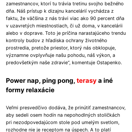
zamestnancov, ktorí tu trávia tretinu svojho bežného
dňa. Náš prístup k dizajnu kancelárií vychádza z
faktu, že väčšina z nás trávi viac ako 90 percent dňa
v uzavretých miestnostiach, či už doma, v kancelárii
alebo v doprave. Toto je príčina narastajúceho trendu
kontroly budov z hľadiska ochrany životného
prostredia, pretože priestor, ktorý nás obklopuje,
významne ovplyvňuje našu pohodu, náš výkon, a
predovšetkým naše zdravie“, komentuje Ostapenko.
Power nap, ping pong,
terasy
a iné
formy relaxácie
Veľmi presvedčivo dodáva, že prinútiť zamestnancov,
aby sedeli osem hodín na nepohodlných stoličkách
pri nezodpovedajúcom stole pod umelým svetlom,
rozhodne nie je receptom na úspech. A to platí