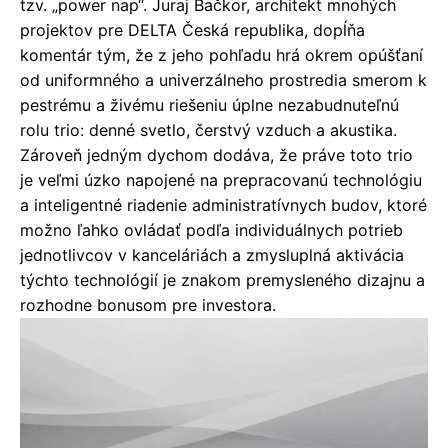
tzv. „power nap“. Juraj Bačkor, architekt mnohých
projektov pre DELTA Česká republika, dopĺňa
komentár tým, že z jeho pohľadu hrá okrem opúšťaní
od uniformného a univerzálneho prostredia smerom k
pestrému a živému riešeniu úplne nezabudnuteľnú
rolu trio: denné svetlo, čerstvý vzduch a akustika.
Zároveň jedným dychom dodáva, že práve toto trio
je veľmi úzko napojené na prepracovanú technológiu
a inteligentné riadenie administratívnych budov, ktoré
možno ľahko ovládať podľa individuálnych potrieb
jednotlivcov v kanceláriách a zmysluplná aktivácia
týchto technológií je znakom premysleného dizajnu a
rozhodne bonusom pre investora.