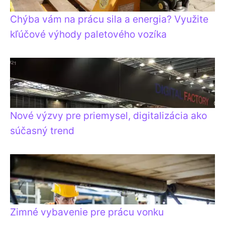
Chýba vám na prácu sila a energia? Využite
kľúčové výhody paletového vozíka
Nové výzvy pre priemysel, digitalizácia ako
súčasný trend
Zimné vybavenie pre prácu vonku