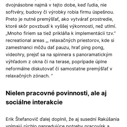
dvojnásobne najmä v tejto dobe, keď ľudia, nie
softvéry, budovy či výrobky robia firmu úspešnou.
Preto je nutné premýšľať, ako vytvárať prostredie,
ktoré skôr povzbudí k vyššej výkonnosti, než utlmí.
„Mnoho firiem sa tiež prikláňa k implementácii tzv.“
recreational areas „, relaxačných priestorov, kde si
zamestnanci môžu dať pauzu, hrať ping pong,
videohry, prejsť sa na spinnera s panoramatickým
výhľadom z okna či na terase, poprípade úplne
neformálne diskutovať či samostatne premýšľať v
relaxačných zónach. “
Nielen pracovné povinnosti, ale aj
sociálne interakcie
Erik Štefanovič ďalej doplnil, že aj susední Rakúšania
vnímajú rýchlo napredujúce potreby pracovísk a