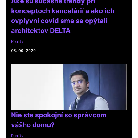
Aké sú súčasné trendy pri
konceptoch kancelárií a ako ich
ovplyvní covid sme sa opýtali
architektov DELTA
Reality
05. 09. 2020
Nie ste spokojní so správcom
vášho domu?
Reality