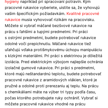
hygieny
napríklad pri spracovaní potravín. Kým
pracovné rukavice vyberiete, uistite sa, že vyhovujú
vašim špecifickým požiadavkám.
Kvalitné pracovné
rukavice
musia vyhovovať rizikám na pracovisku.
Môžete si vybrať máčané bezšvové rukavice na
prácu s ľahšími a tupými predmetmi. Pri práci
s ostrými predmetmi, budete potrebovať rukavice
odolné voči prepichnutiu. Máčané rukavice tiež
uľahčujú vďaka protišmykovému úchopu manipuláciu
s klzkými materiálmi. Pri práci s elektrinou je dôležitá
izolácia. Pred elektrickým výbojom najlepšie ochránia
izolačné gumové rukavice. Pri práci s predmetmi,
ktoré majú neštandardnú teplotu, budete potrebovať
pracovné rukavice z aramidových vlákien, ktoré je
pružné a odolné proti prerezaniu aj teplu. Na prácu
s chemikáliami máte na výber tri typy podľa času,
počas ktorého potrebujete ruky ochrániť. Vybrať si
môžete pracovné rukavice vhodné na prácu