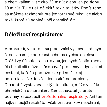
s chemikáliami viac ako 30 minút alebo len po dobu
10 minút. Tu je tiež dôležitá toxicita látky. Podľa toho
sa môžete rozhodnúť pre jednorazové rukavice alebo
také, ktoré sú odolné voči chemikáliám.
Dôležitosť respirátorov
V prostredí, v ktorom sú pracovníci vystavení rôznym
škodlivinám, je potrebná ochrana dýchacích ciest.
Dráždivý účinok prachu, dymu, jemných častíc kovov
či chemikálií môže spôsobovať problémy s dýchacími
cestami, kašeľ a podráždenie priedušiek aj
nosohltana. Nejde však len o akútne problémy.
Dlhodobé vystavovanie týmto látkam, môže viesť ku
chronickým ochoreniam. Zamestnávateľ je preto
povinný zabezpečiť
profesionálne respirátory
. Ani ten
najkvalitnejší respirátor však pracovníkov neochráni,