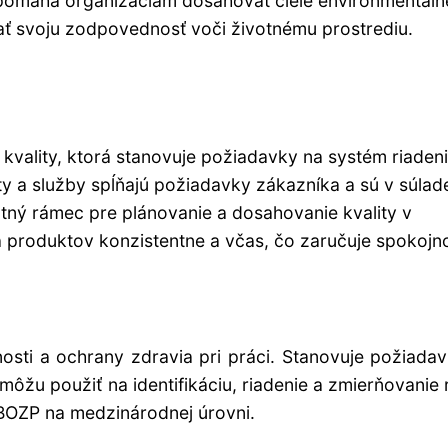
 pomáha organizáciám dosahovať ciele environmentál
ť svoju zodpovednosť voči životnému prostrediu.
kvality, ktorá stanovuje požiadavky na systém riaden
ty a služby spĺňajú požiadavky zákazníka a sú v súlad
ný rámec pre plánovanie a dosahovanie kvality v
a produktov konzistentne a včas, čo zaručuje spokojn
ti a ochrany zdravia pri práci. Stanovuje požiada
žu použiť na identifikáciu, riadenie a zmierňovanie r
 BOZP na medzinárodnej úrovni.