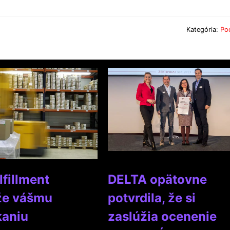
Kategória:
Po
lfillment
DELTA opätovne
e vášmu
potvrdila, že si
kaniu
zaslúžia ocenenie