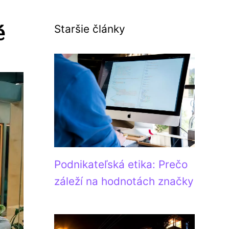
é
Staršie články
Podnikateľská etika: Prečo
záleží na hodnotách značky