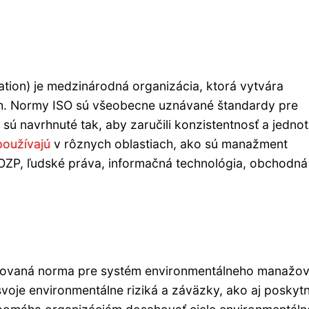
zation) je medzinárodná organizácia, ktorá vytvára
h. Normy ISO sú všeobecne uznávané štandardy pre
 sú navrhnuté tak, aby zaručili konzistentnosť a jedno
používajú
v rôznych oblastiach, ako sú manažment
BOZP, ľudské práva, informačná technológia, obchodná
zovaná norma pre systém environmentálneho manažov
svoje environmentálne riziká a záväzky, ako aj poskyt