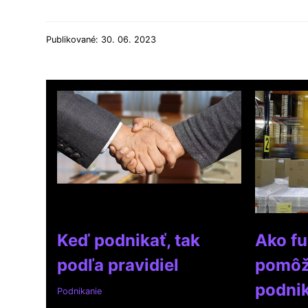
Publikované: 30. 06. 2023
Keď podnikať, tak
Ako fu
podľa pravidiel
pomôž
podni
Podnikanie