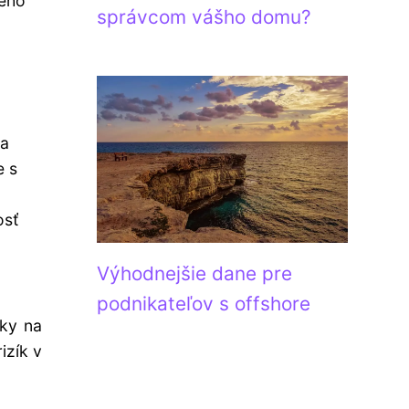
neho
správcom vášho domu?
ia
e s
osť
Výhodnejšie dane pre
podnikateľov s offshore
vky na
izík v