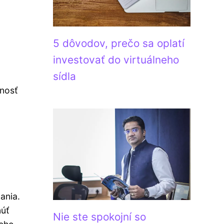
5 dôvodov, prečo sa oplatí
investovať do virtuálneho
sídla
tnosť
ania.
núť
Nie ste spokojní so