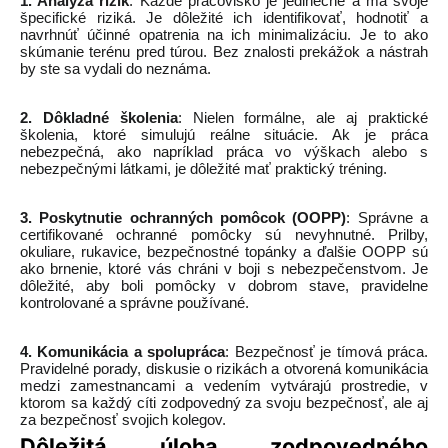
1. Analýza rizík
: Každé pracovisko je jedinečné a má svoje
špecifické riziká. Je dôležité ich identifikovať, hodnotiť a
navrhnúť účinné opatrenia na ich minimalizáciu. Je to ako
skúmanie terénu pred túrou. Bez znalosti prekážok a nástrah
by ste sa vydali do neznáma.
2. Dôkladné školenia
: Nielen formálne, ale aj praktické
školenia, ktoré simulujú reálne situácie. Ak je práca
nebezpečná, ako napríklad práca vo výškach alebo s
nebezpečnými látkami, je dôležité mať praktický tréning.
3. Poskytnutie ochranných pomôcok (OOPP)
: Správne a
certifikované ochranné pomôcky sú nevyhnutné. Prilby,
okuliare, rukavice, bezpečnostné topánky a ďalšie OOPP sú
ako brnenie, ktoré vás chráni v boji s nebezpečenstvom. Je
dôležité, aby boli pomôcky v dobrom stave, pravidelne
kontrolované a správne používané.
4. Komunikácia a spolupráca
: Bezpečnosť je tímová práca.
Pravidelné porady, diskusie o rizikách a otvorená komunikácia
medzi zamestnancami a vedením vytvárajú prostredie, v
ktorom sa každý cíti zodpovedný za svoju bezpečnosť, ale aj
za bezpečnosť svojich kolegov.
Dôležitá úloha zodpovedného