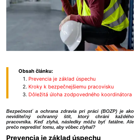
Obsah článku:
Prevencia je základ úspechu
Kroky k bezpečnejšiemu pracovisku
Dôležitá úloha zodpovedného koordinátora
Bezpečnosť a ochrana zdravia pri práci (BOZP) je ako
neviditeľný ochranný štít, ktorý chráni každého
pracovníka. Keď zlyhá, následky môžu byť fatálne. Ale
prečo nepredísť tomu, aby vôbec zlyhal?
Prevencia je základ úspechu