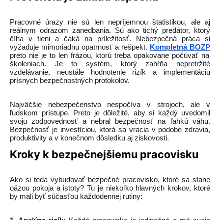
Pracovné úrazy nie sú len nepríjemnou štatistikou, ale aj
reálnym odrazom zanedbania. Sú ako tichý predátor, ktorý
číha v tieni a čaká na príležitosť. Nebezpečná práca si
vyžaduje mimoriadnu opatrnosť a rešpekt.
Kompletná BOZP
preto nie je to len frázou, ktorú treba opakovane počúvať na
školeniach. Je to systém, ktorý zahŕňa nepretržité
vzdelávanie, neustále hodnotenie rizík a implementáciu
prísnych bezpečnostných protokolov.
Najväčšie nebezpečenstvo nespočíva v strojoch, ale v
ľudskom prístupe. Preto je dôležité, aby si každý uvedomil
svoju zodpovednosť a nebral bezpečnosť na ľahkú váhu.
Bezpečnosť je investíciou, ktorá sa vracia v podobe zdravia,
produktivity a v konečnom dôsledku aj ziskovosti.
Kroky k bezpečnejšiemu pracovisku
Ako si teda vybudovať bezpečné pracovisko, ktoré sa stane
oázou pokoja a istoty? Tu je niekoľko hlavných krokov, ktoré
by mali byť súčasťou každodennej rutiny: