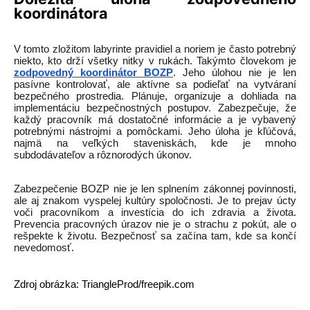
koordinátora
V tomto zložitom labyrinte pravidiel a noriem je často potrebný
niekto, kto drží všetky nitky v rukách. Takýmto človekom je
zodpovedný koordinátor BOZP
. Jeho úlohou nie je len
pasívne kontrolovať, ale aktívne sa podieľať na vytváraní
bezpečného prostredia. Plánuje, organizuje a dohliada na
implementáciu bezpečnostných postupov. Zabezpečuje, že
každý pracovník má dostatočné informácie a je vybavený
potrebnými nástrojmi a pomôckami. Jeho úloha je kľúčová,
najmä na veľkých staveniskách, kde je mnoho
subdodávateľov a rôznorodých úkonov.
Zabezpečenie BOZP nie je len splnením zákonnej povinnosti,
ale aj znakom vyspelej kultúry spoločnosti. Je to prejav úcty
voči pracovníkom a investícia do ich zdravia a života.
Prevencia pracovných úrazov nie je o strachu z pokút, ale o
rešpekte k životu. Bezpečnosť sa začína tam, kde sa končí
nevedomosť.
Zdroj obrázka: TriangleProd/freepik.com