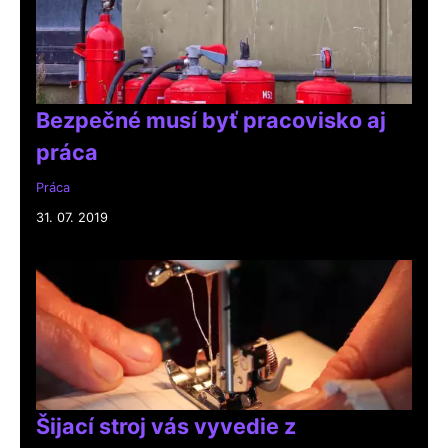
Bezpečné musí byť pracovisko aj
práca
Práca
31. 07. 2019
Šijací stroj vás vyvedie z